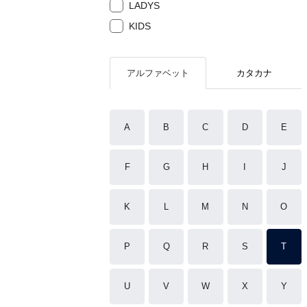
LADYS
KIDS
アルファベット
カタカナ
A
B
C
D
E
F
G
H
I
J
K
L
M
N
O
P
Q
R
S
T
U
V
W
X
Y