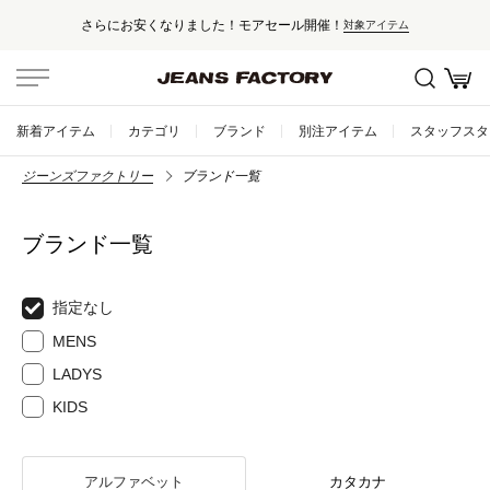
さらにお安くなりました！モアセール開催！
対象アイテム
新着アイテム
カテゴリ
ブランド
別注アイテム
スタッフスタ
ジーンズファクトリー
ブランド一覧
ブランド一覧
指定なし
MENS
LADYS
KIDS
アルファベット
カタカナ