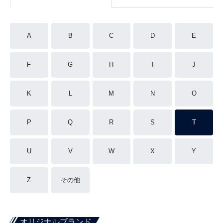
A
B
C
D
E
F
G
H
I
J
K
L
M
N
O
P
Q
R
S
T
U
V
W
X
Y
Z
その他
オリジナルブランド