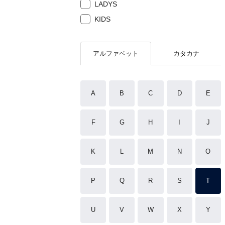
LADYS
KIDS
アルファベット
カタカナ
A
B
C
D
E
F
G
H
I
J
K
L
M
N
O
P
Q
R
S
T
U
V
W
X
Y