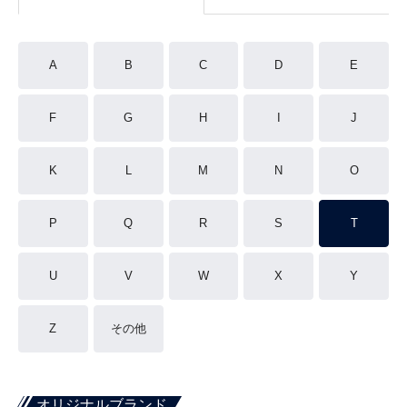
A
B
C
D
E
F
G
H
I
J
K
L
M
N
O
P
Q
R
S
T
U
V
W
X
Y
Z
その他
オリジナルブランド