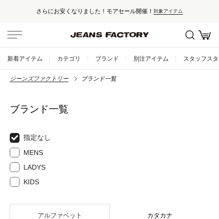
さらにお安くなりました！モアセール開催！
対象アイテム
新着アイテム
カテゴリ
ブランド
別注アイテム
スタッフスタ
ジーンズファクトリー
ブランド一覧
ブランド一覧
指定なし
MENS
LADYS
KIDS
アルファベット
カタカナ