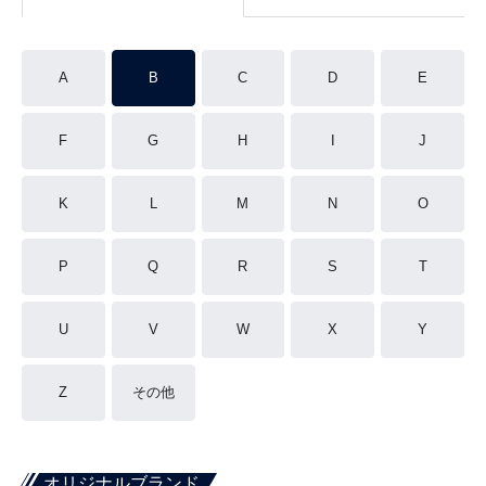
A
B
C
D
E
F
G
H
I
J
K
L
M
N
O
P
Q
R
S
T
U
V
W
X
Y
Z
その他
オリジナルブランド