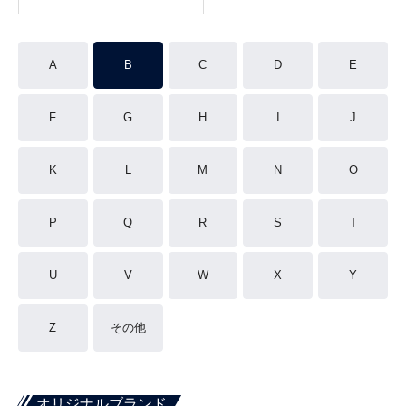
A
B
C
D
E
F
G
H
I
J
K
L
M
N
O
P
Q
R
S
T
U
V
W
X
Y
Z
その他
オリジナルブランド