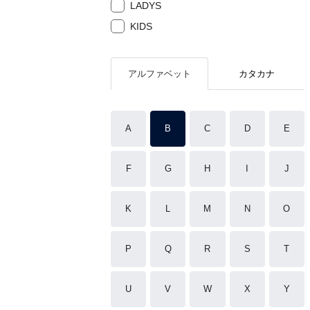
LADYS
KIDS
アルファベット
カタカナ
A
B
C
D
E
F
G
H
I
J
K
L
M
N
O
P
Q
R
S
T
U
V
W
X
Y