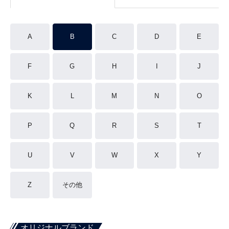
A
B
C
D
E
F
G
H
I
J
K
L
M
N
O
P
Q
R
S
T
U
V
W
X
Y
Z
その他
オリジナルブランド