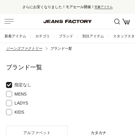
さらにお安くなりました！モアセール開催！
対象アイテム
新着アイテム
カテゴリ
ブランド
別注アイテム
スタッフスタ
ジーンズファクトリー
ブランド一覧
ブランド一覧
指定なし
MENS
LADYS
KIDS
アルファベット
カタカナ