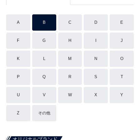
A
B
C
D
E
F
G
H
I
J
K
L
M
N
O
P
Q
R
S
T
U
V
W
X
Y
Z
その他
オリジナルブランド