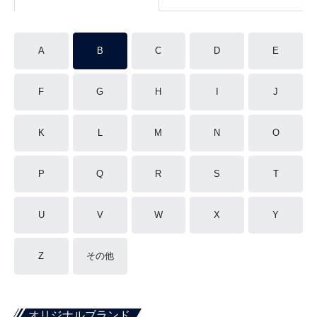
A
B
C
D
E
F
G
H
I
J
K
L
M
N
O
P
Q
R
S
T
U
V
W
X
Y
Z
その他
オリジナルブランド