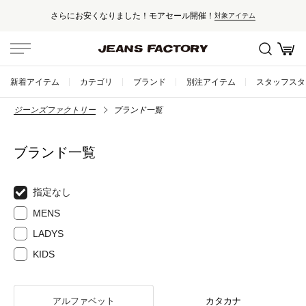
さらにお安くなりました！モアセール開催！
対象アイテム
新着アイテム
カテゴリ
ブランド
別注アイテム
スタッフスタ
ジーンズファクトリー
ブランド一覧
ブランド一覧
指定なし
MENS
LADYS
KIDS
アルファベット
カタカナ