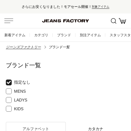
さらにお安くなりました！モアセール開催！
対象アイテム
新着アイテム
カテゴリ
ブランド
別注アイテム
スタッフスタ
ジーンズファクトリー
ブランド一覧
ブランド一覧
指定なし
MENS
LADYS
KIDS
アルファベット
カタカナ