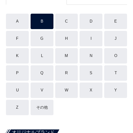
A
B
C
D
E
F
G
H
I
J
K
L
M
N
O
P
Q
R
S
T
U
V
W
X
Y
Z
その他
オリジナルブランド