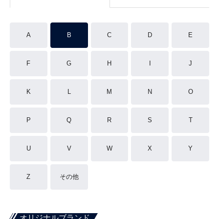
A
B
C
D
E
F
G
H
I
J
K
L
M
N
O
P
Q
R
S
T
U
V
W
X
Y
Z
その他
オリジナルブランド