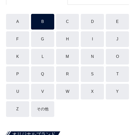
A
B
C
D
E
F
G
H
I
J
K
L
M
N
O
P
Q
R
S
T
U
V
W
X
Y
Z
その他
オリジナルブランド