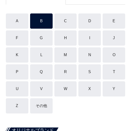
A
B
C
D
E
F
G
H
I
J
K
L
M
N
O
P
Q
R
S
T
U
V
W
X
Y
Z
その他
オリジナルブランド