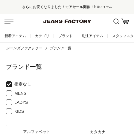
さらにお安くなりました！モアセール開催！
対象アイテム
新着アイテム
カテゴリ
ブランド
別注アイテム
スタッフスタ
ジーンズファクトリー
ブランド一覧
ブランド一覧
指定なし
MENS
LADYS
KIDS
アルファベット
カタカナ