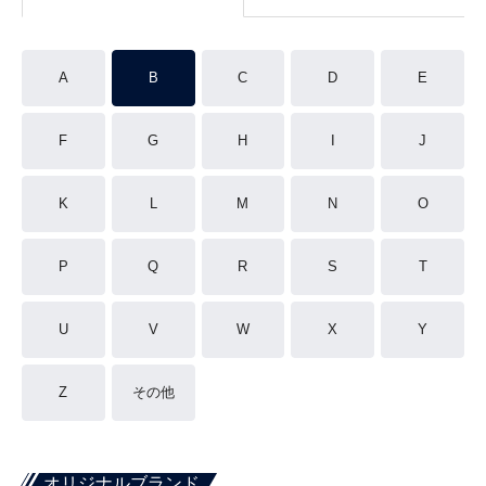
A
B
C
D
E
F
G
H
I
J
K
L
M
N
O
P
Q
R
S
T
U
V
W
X
Y
Z
その他
オリジナルブランド