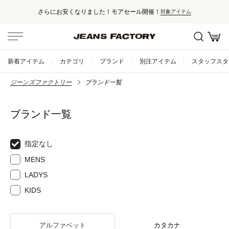
さらにお安くなりました！モアセール開催！
対象アイテム
新着アイテム
カテゴリ
ブランド
別注アイテム
スタッフスタ
ジーンズファクトリー
ブランド一覧
ブランド一覧
指定なし
MENS
LADYS
KIDS
アルファベット
カタカナ