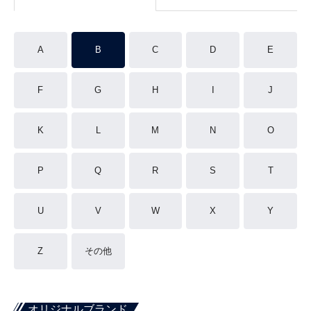
A
B
C
D
E
F
G
H
I
J
K
L
M
N
O
P
Q
R
S
T
U
V
W
X
Y
Z
その他
オリジナルブランド