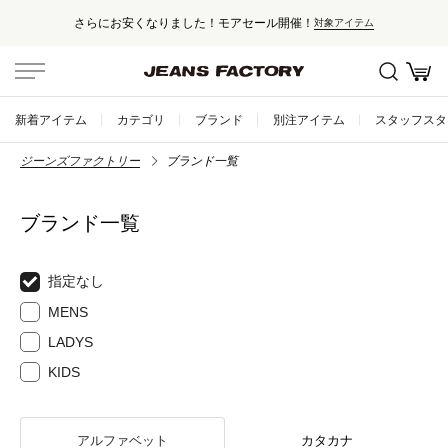
さらにお安くなりました！モアセール開催！
対象アイテム
新着アイテム
カテゴリ
ブランド
別注アイテム
スタッフスタ
ジーンズファクトリー
ブランド一覧
ブランド一覧
指定なし
MENS
LADYS
KIDS
アルファベット
カタカナ