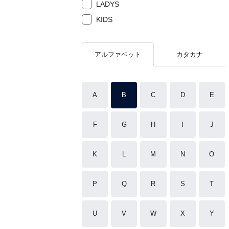
LADYS
KIDS
アルファベット
カタカナ
A
B
C
D
E
F
G
H
I
J
K
L
M
N
O
P
Q
R
S
T
U
V
W
X
Y