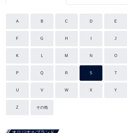
A
B
C
D
E
F
G
H
I
J
K
L
M
N
O
P
Q
R
S
T
U
V
W
X
Y
Z
その他
オリジナルブランド