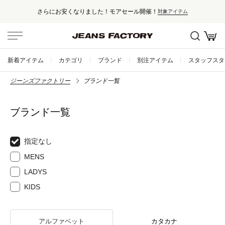
さらにお安くなりました！モアセール開催！
対象アイテム
新着アイテム
カテゴリ
ブランド
別注アイテム
スタッフスタ
ジーンズファクトリー
ブランド一覧
ブランド一覧
指定なし
MENS
LADYS
KIDS
アルファベット
カタカナ