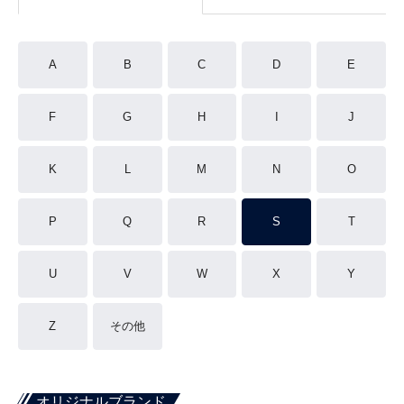
A
B
C
D
E
F
G
H
I
J
K
L
M
N
O
P
Q
R
S
T
U
V
W
X
Y
Z
その他
オリジナルブランド