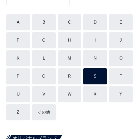
A
B
C
D
E
F
G
H
I
J
K
L
M
N
O
P
Q
R
S
T
U
V
W
X
Y
Z
その他
オリジナルブランド