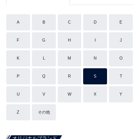
A
B
C
D
E
F
G
H
I
J
K
L
M
N
O
P
Q
R
S
T
U
V
W
X
Y
Z
その他
オリジナルブランド