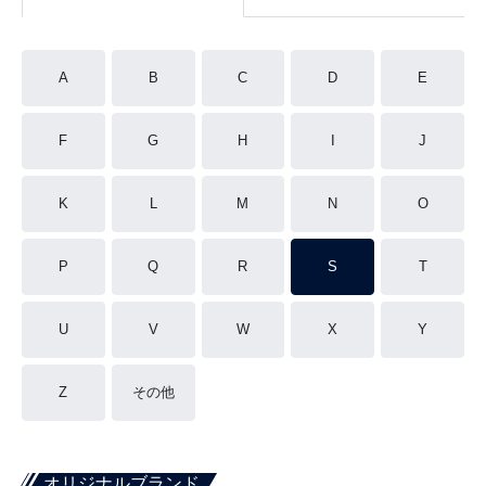
A
B
C
D
E
F
G
H
I
J
K
L
M
N
O
P
Q
R
S
T
U
V
W
X
Y
Z
その他
オリジナルブランド