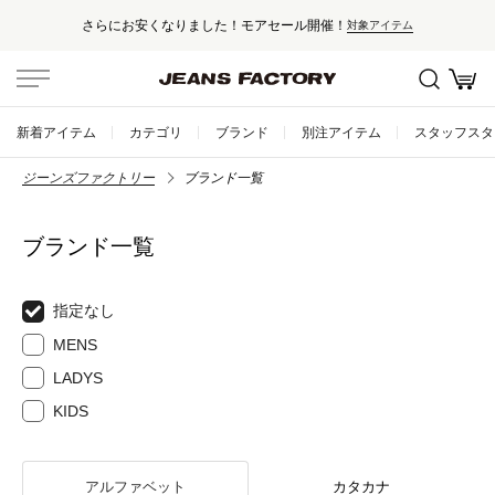
さらにお安くなりました！モアセール開催！
対象アイテム
新着アイテム
カテゴリ
ブランド
別注アイテム
スタッフスタ
ジーンズファクトリー
ブランド一覧
ブランド一覧
指定なし
MENS
LADYS
KIDS
アルファベット
カタカナ