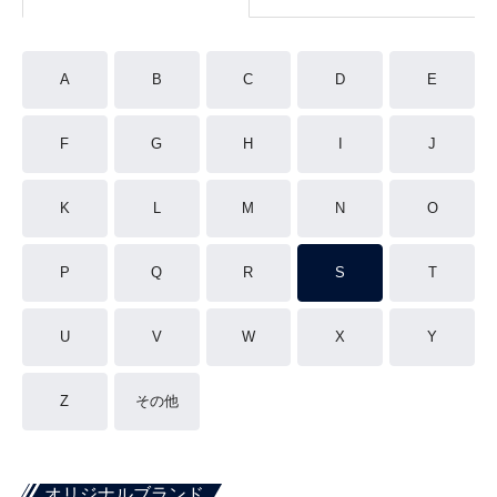
A
B
C
D
E
F
G
H
I
J
K
L
M
N
O
P
Q
R
S
T
U
V
W
X
Y
Z
その他
オリジナルブランド