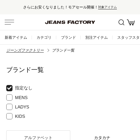
さらにお安くなりました！モアセール開催！
対象アイテム
新着アイテム
カテゴリ
ブランド
別注アイテム
スタッフスタ
ジーンズファクトリー
ブランド一覧
ブランド一覧
指定なし
MENS
LADYS
KIDS
アルファベット
カタカナ