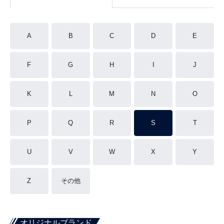
A
B
C
D
E
F
G
H
I
J
K
L
M
N
O
P
Q
R
S
T
U
V
W
X
Y
Z
その他
オリジナルブランド