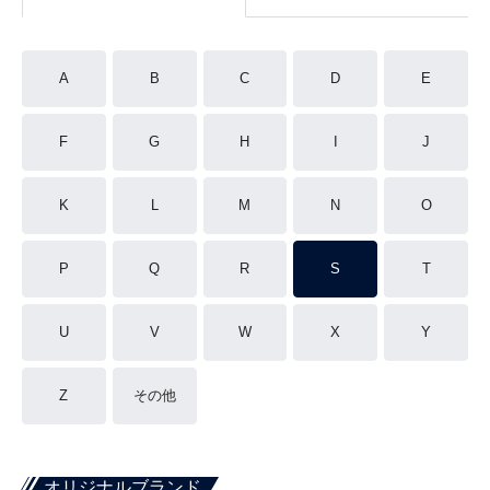
A
B
C
D
E
F
G
H
I
J
K
L
M
N
O
P
Q
R
S
T
U
V
W
X
Y
Z
その他
オリジナルブランド