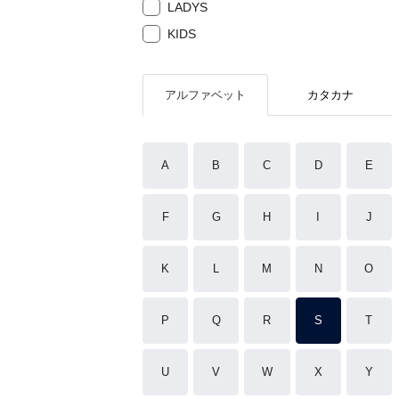
LADYS
KIDS
アルファベット
カタカナ
A
B
C
D
E
F
G
H
I
J
K
L
M
N
O
P
Q
R
S
T
U
V
W
X
Y