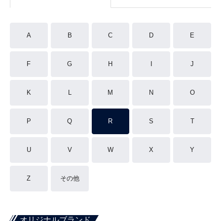
A
B
C
D
E
F
G
H
I
J
K
L
M
N
O
P
Q
R
S
T
U
V
W
X
Y
Z
その他
オリジナルブランド