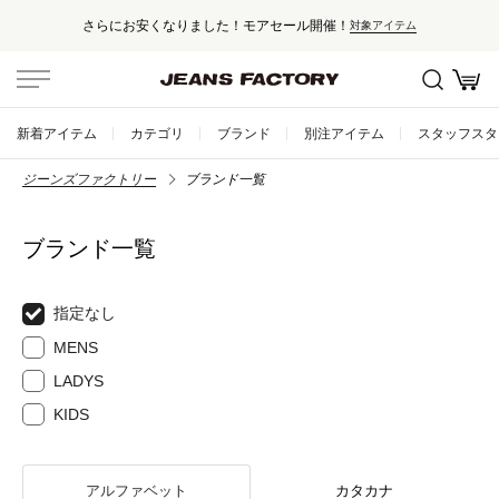
さらにお安くなりました！モアセール開催！
対象アイテム
新着アイテム
カテゴリ
ブランド
別注アイテム
スタッフスタ
ジーンズファクトリー
ブランド一覧
ブランド一覧
指定なし
MENS
LADYS
KIDS
アルファベット
カタカナ