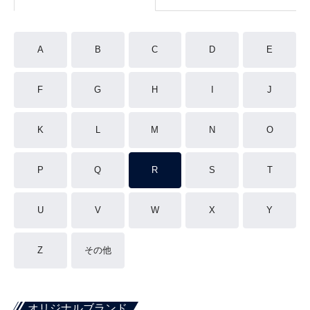
A
B
C
D
E
F
G
H
I
J
K
L
M
N
O
P
Q
R
S
T
U
V
W
X
Y
Z
その他
オリジナルブランド