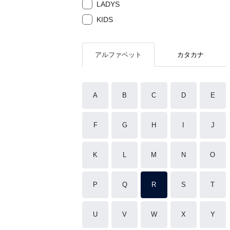
LADYS
KIDS
アルファベット
カタカナ
A
B
C
D
E
F
G
H
I
J
K
L
M
N
O
P
Q
R
S
T
U
V
W
X
Y