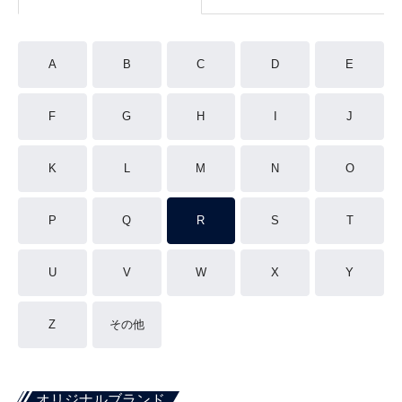
A
B
C
D
E
F
G
H
I
J
K
L
M
N
O
P
Q
R
S
T
U
V
W
X
Y
Z
その他
オリジナルブランド