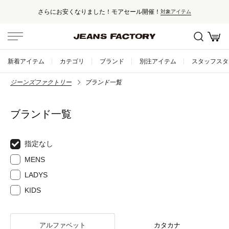
さらにお安くなりました！モアセール開催！
対象アイテム
新着アイテム
カテゴリ
ブランド
別注アイテム
スタッフスタ
ジーンズファクトリー
ブランド一覧
ブランド一覧
指定なし
MENS
LADYS
KIDS
アルファベット
カタカナ