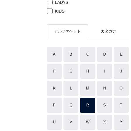
LADYS
KIDS
アルファベット
カタカナ
A
B
C
D
E
F
G
H
I
J
K
L
M
N
O
P
Q
R
S
T
U
V
W
X
Y