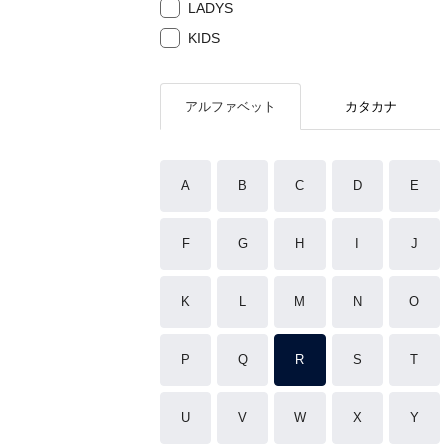
LADYS
KIDS
アルファベット
カタカナ
A
B
C
D
E
F
G
H
I
J
K
L
M
N
O
P
Q
R
S
T
U
V
W
X
Y