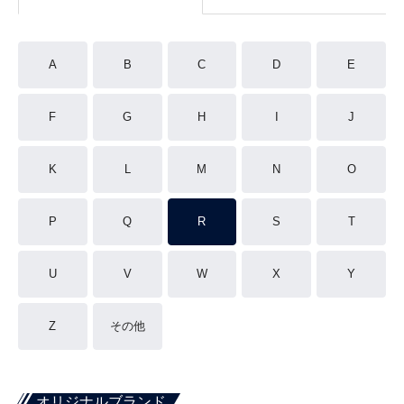
A
B
C
D
E
F
G
H
I
J
K
L
M
N
O
P
Q
R
S
T
U
V
W
X
Y
Z
その他
オリジナルブランド