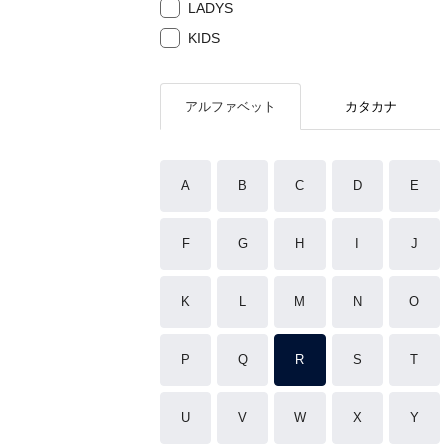
LADYS
KIDS
アルファベット
カタカナ
A
B
C
D
E
F
G
H
I
J
K
L
M
N
O
P
Q
R
S
T
U
V
W
X
Y