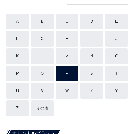
A
B
C
D
E
F
G
H
I
J
K
L
M
N
O
P
Q
R
S
T
U
V
W
X
Y
Z
その他
オリジナルブランド