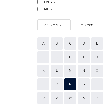
LADYS
KIDS
アルファベット
カタカナ
A
B
C
D
E
F
G
H
I
J
K
L
M
N
O
P
Q
R
S
T
U
V
W
X
Y