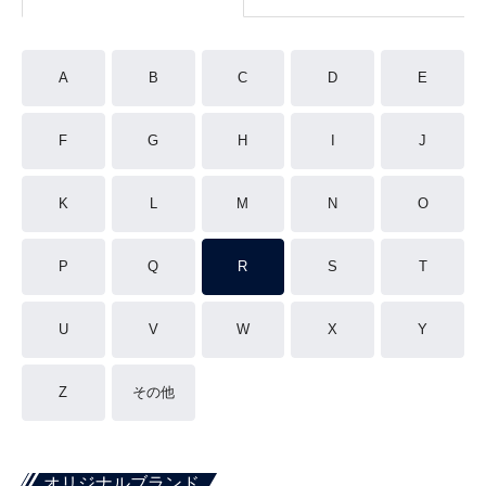
A
B
C
D
E
F
G
H
I
J
K
L
M
N
O
P
Q
R
S
T
U
V
W
X
Y
Z
その他
オリジナルブランド