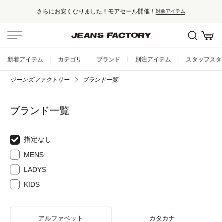
さらにお安くなりました！モアセール開催！
対象アイテム
新着アイテム
カテゴリ
ブランド
別注アイテム
スタッフスタ
ジーンズファクトリー
ブランド一覧
ブランド一覧
指定なし
MENS
LADYS
KIDS
アルファベット
カタカナ