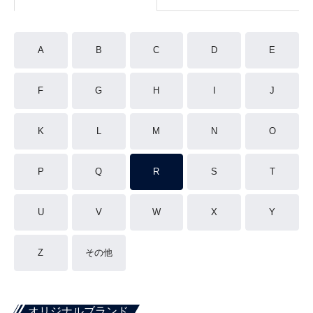
A
B
C
D
E
F
G
H
I
J
K
L
M
N
O
P
Q
R
S
T
U
V
W
X
Y
Z
その他
オリジナルブランド