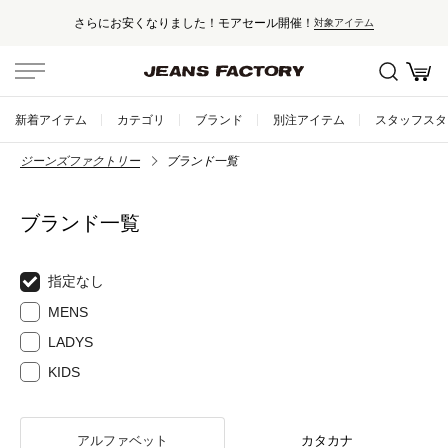
さらにお安くなりました！モアセール開催！
対象アイテム
新着アイテム
カテゴリ
ブランド
別注アイテム
スタッフスタ
ジーンズファクトリー
ブランド一覧
ブランド一覧
指定なし
MENS
LADYS
KIDS
アルファベット
カタカナ