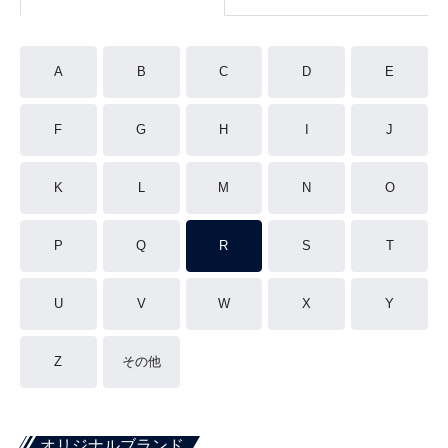
A
B
C
D
E
F
G
H
I
J
K
L
M
N
O
P
Q
R
S
T
U
V
W
X
Y
Z
その他
オリジナルブランド