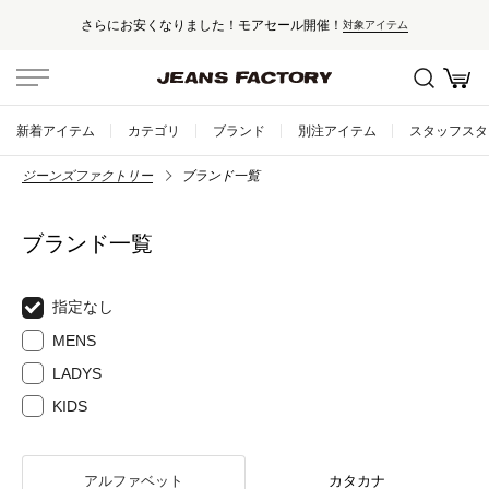
さらにお安くなりました！モアセール開催！
対象アイテム
新着アイテム
カテゴリ
ブランド
別注アイテム
スタッフスタ
ジーンズファクトリー
ブランド一覧
ブランド一覧
指定なし
MENS
LADYS
KIDS
アルファベット
カタカナ