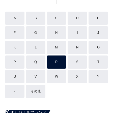
A
B
C
D
E
F
G
H
I
J
K
L
M
N
O
P
Q
R
S
T
U
V
W
X
Y
Z
その他
オリジナルブランド