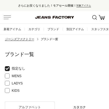
さらにお安くなりました！モアセール開催！
対象アイテム
新着アイテム
カテゴリ
ブランド
別注アイテム
スタッフスタ
ジーンズファクトリー
ブランド一覧
ブランド一覧
指定なし
MENS
LADYS
KIDS
アルファベット
カタカナ