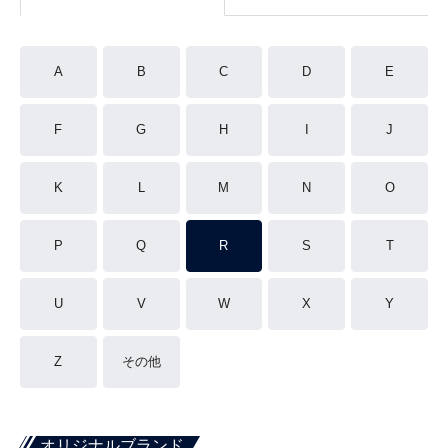
A
B
C
D
E
F
G
H
I
J
K
L
M
N
O
P
Q
R
S
T
U
V
W
X
Y
Z
その他
オリジナルブランド