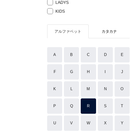
LADYS
KIDS
アルファベット
カタカナ
A
B
C
D
E
F
G
H
I
J
K
L
M
N
O
P
Q
R
S
T
U
V
W
X
Y