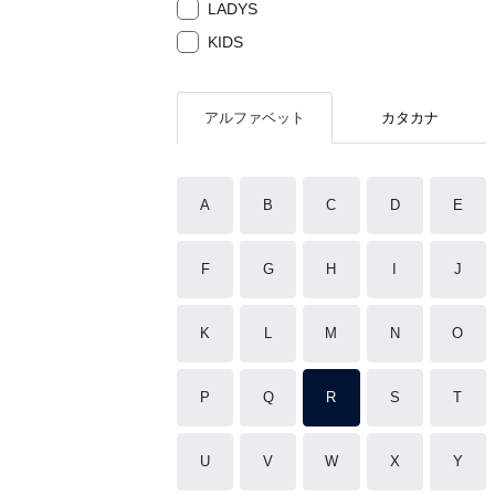
LADYS
KIDS
アルファベット
カタカナ
A
B
C
D
E
F
G
H
I
J
K
L
M
N
O
P
Q
R
S
T
U
V
W
X
Y