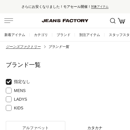
さらにお安くなりました！モアセール開催！
対象アイテム
新着アイテム
カテゴリ
ブランド
別注アイテム
スタッフスタ
ジーンズファクトリー
ブランド一覧
ブランド一覧
指定なし
MENS
LADYS
KIDS
アルファベット
カタカナ