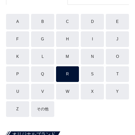
A
B
C
D
E
F
G
H
I
J
K
L
M
N
O
P
Q
R
S
T
U
V
W
X
Y
Z
その他
オリジナルブランド