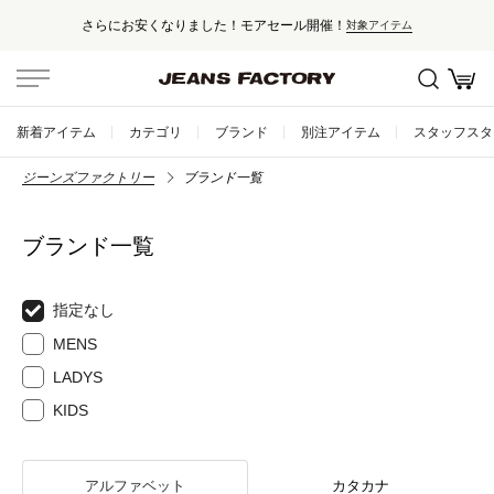
さらにお安くなりました！モアセール開催！
対象アイテム
新着アイテム
カテゴリ
ブランド
別注アイテム
スタッフスタ
ジーンズファクトリー
ブランド一覧
ブランド一覧
指定なし
MENS
LADYS
KIDS
アルファベット
カタカナ