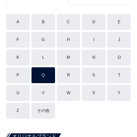
A
B
C
D
E
F
G
H
I
J
K
L
M
N
O
P
Q
R
S
T
U
V
W
X
Y
Z
その他
オリジナルブランド