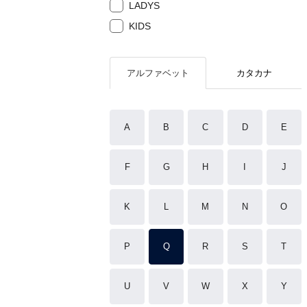
LADYS
KIDS
アルファベット
カタカナ
A
B
C
D
E
F
G
H
I
J
K
L
M
N
O
P
Q
R
S
T
U
V
W
X
Y