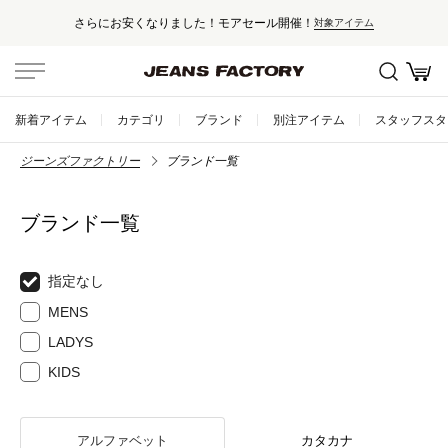
さらにお安くなりました！モアセール開催！
対象アイテム
新着アイテム
カテゴリ
ブランド
別注アイテム
スタッフスタ
ジーンズファクトリー
ブランド一覧
ブランド一覧
指定なし
MENS
LADYS
KIDS
アルファベット
カタカナ