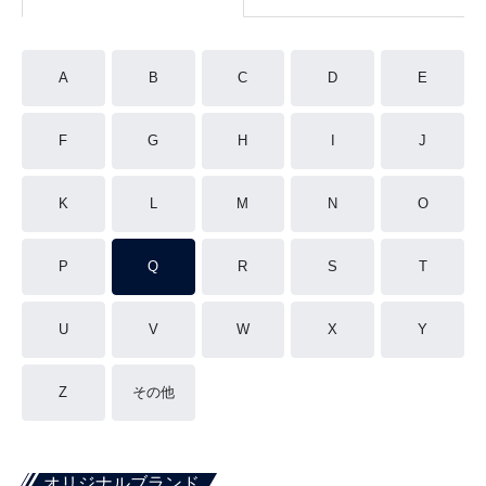
A
B
C
D
E
F
G
H
I
J
K
L
M
N
O
P
Q
R
S
T
U
V
W
X
Y
Z
その他
オリジナルブランド