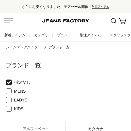
さらにお安くなりました！モアセール開催！
対象アイテム
新着アイテム
カテゴリ
ブランド
別注アイテム
スタッフスタ
ジーンズファクトリー
ブランド一覧
ブランド一覧
指定なし
MENS
LADYS
KIDS
アルファベット
カタカナ