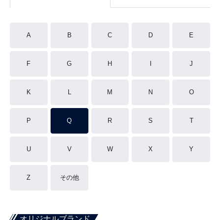
A
B
C
D
E
F
G
H
I
J
K
L
M
N
O
P
Q
R
S
T
U
V
W
X
Y
Z
その他
オリジナルブランド