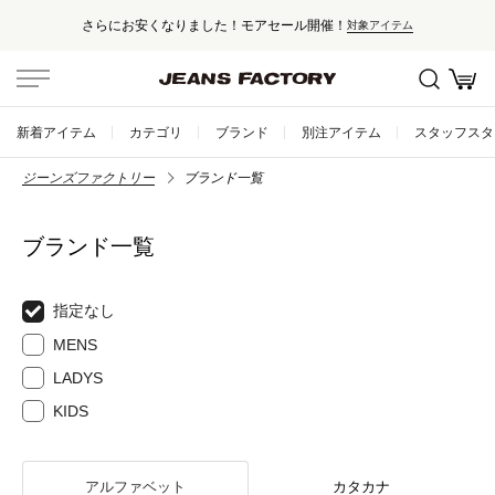
さらにお安くなりました！モアセール開催！
対象アイテム
新着アイテム
カテゴリ
ブランド
別注アイテム
スタッフスタ
ジーンズファクトリー
ブランド一覧
ブランド一覧
指定なし
MENS
LADYS
KIDS
アルファベット
カタカナ