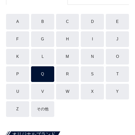
A
B
C
D
E
F
G
H
I
J
K
L
M
N
O
P
Q
R
S
T
U
V
W
X
Y
Z
その他
オリジナルブランド