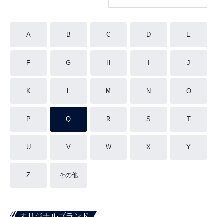
A
B
C
D
E
F
G
H
I
J
K
L
M
N
O
P
Q
R
S
T
U
V
W
X
Y
Z
その他
オリジナルブランド