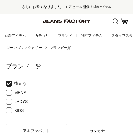
さらにお安くなりました！モアセール開催！
対象アイテム
新着アイテム
カテゴリ
ブランド
別注アイテム
スタッフスタ
ジーンズファクトリー
ブランド一覧
ブランド一覧
指定なし
MENS
LADYS
KIDS
アルファベット
カタカナ